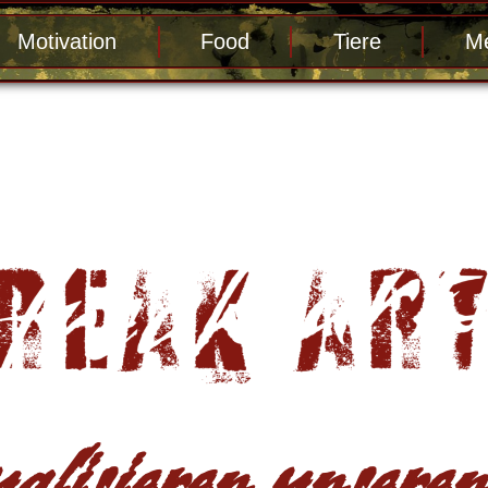
Motivation
Food
Tiere
Me
alisieren unseren 