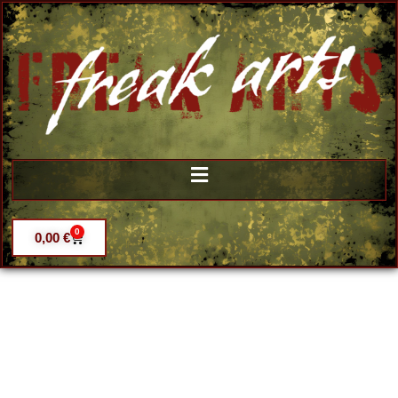
0
0,00
€