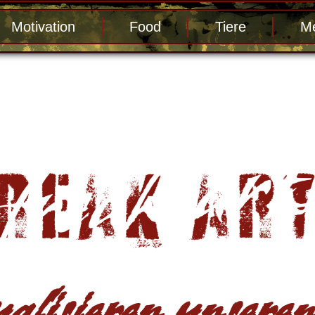
Motivation
Food
Tiere
Me
alisieren unseren 