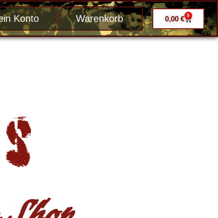
0
in Konto
Warenkorb
0,00
€
Shop ....