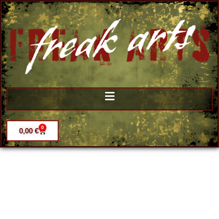
0
0,00
€