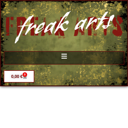
0
0,00
€