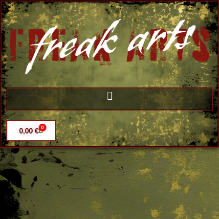
0
0,00
€