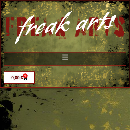
0
0,00
€