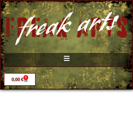
0
0,00
€