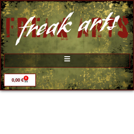
0
0,00
€