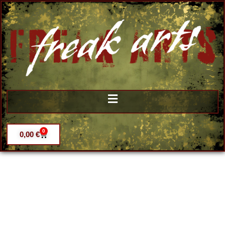
0
0,00
€