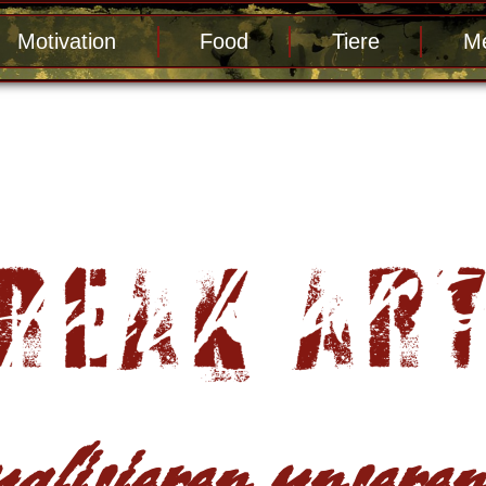
Motivation
Food
Tiere
Me
alisieren unseren 