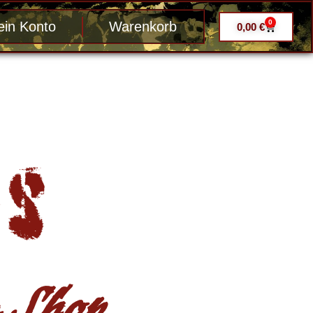
0
in Konto
Warenkorb
0,00
€
Shop ....