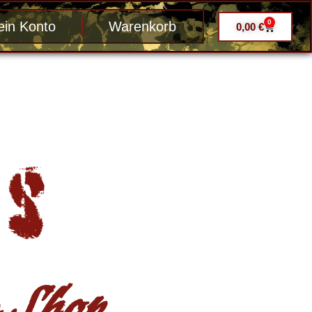
0
in Konto
Warenkorb
0,00
€
Shop ....