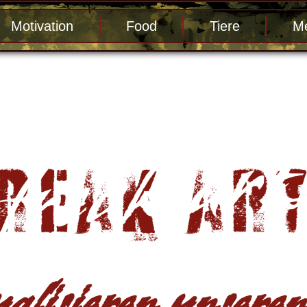
Motivation
Food
Tiere
Me
alisieren unseren 