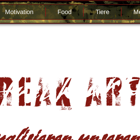
Motivation
Food
Tiere
Me
alisieren unseren 