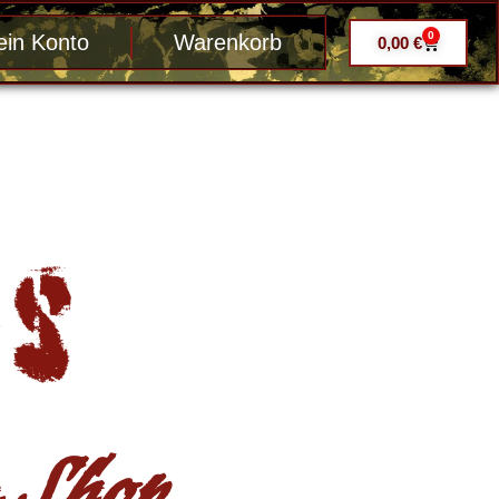
0
in Konto
Warenkorb
0,00
€
Shop ....