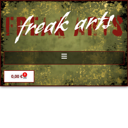
0
0,00
€