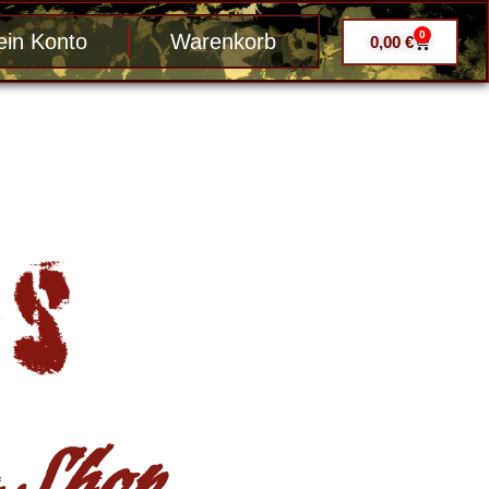
0
in Konto
Warenkorb
0,00
€
Shop ....