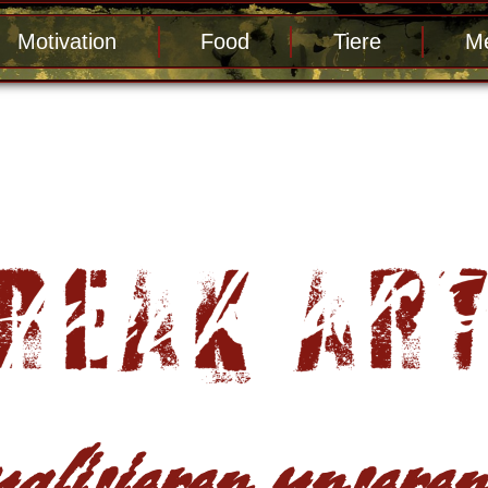
Motivation
Food
Tiere
Me
alisieren unseren 