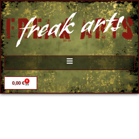
0
0,00
€