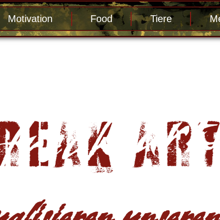
Motivation
Food
Tiere
Me
alisieren unseren 