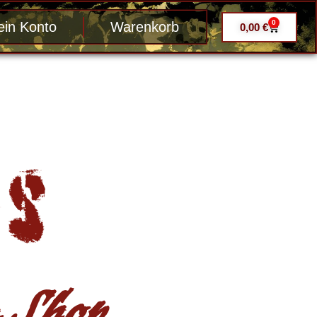
0
in Konto
Warenkorb
0,00
€
Shop ....