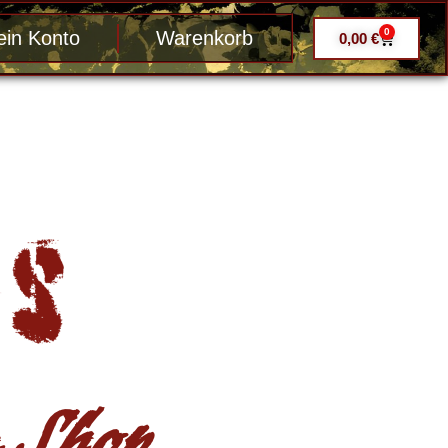
0
in Konto
Warenkorb
0,00
€
Shop ....