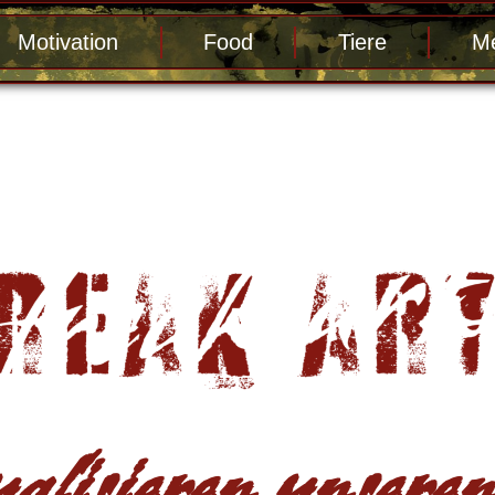
Motivation
Food
Tiere
Me
alisieren unseren 