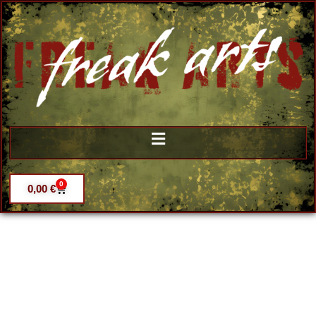
0
0,00
€