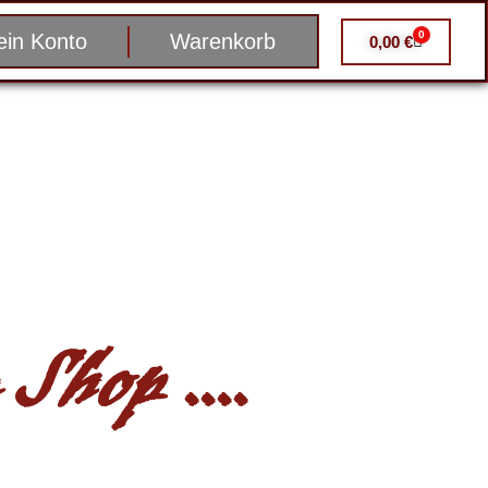
0
in Konto
Warenkorb
0,00
€
Shop ....