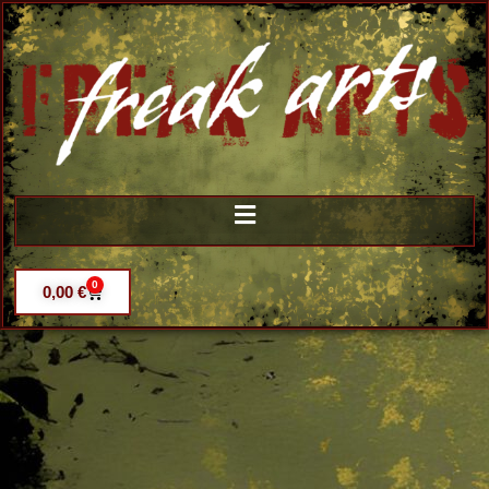
0
0,00
€