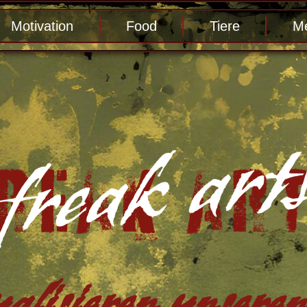
Motivation
Food
Tiere
Me
alisieren unseren 