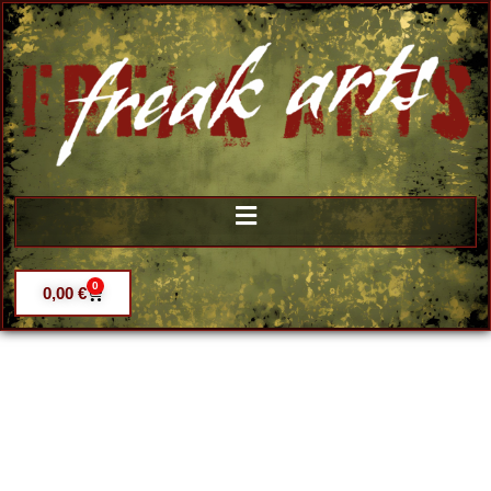
0
0,00
€