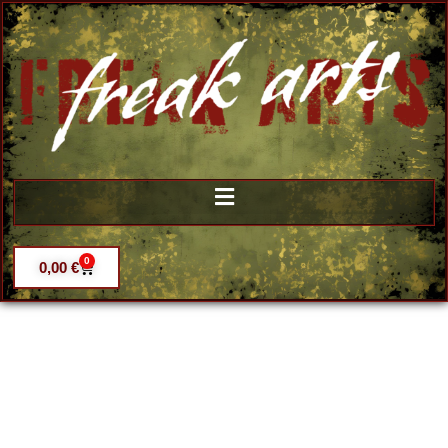
0
0,00
€