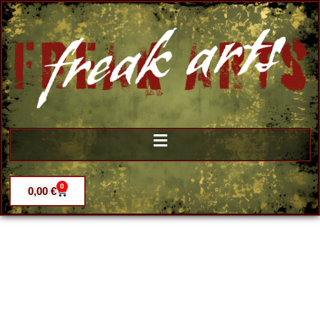
0
0,00
€