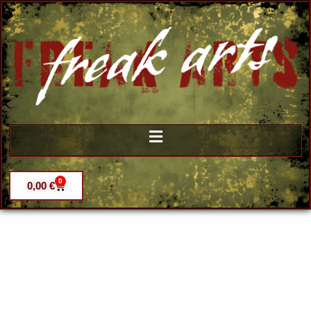
0
0,00
€