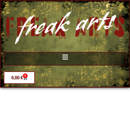
0
0,00
€