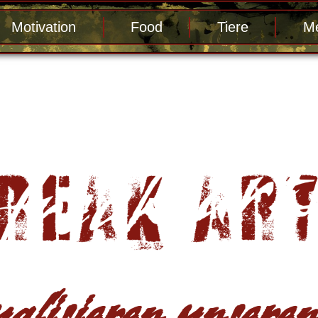
Motivation
Food
Tiere
Me
alisieren unseren 