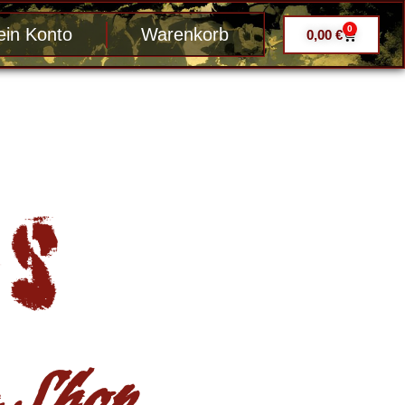
0
in Konto
Warenkorb
0,00
€
Shop ....