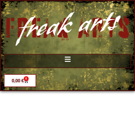
0
0,00
€