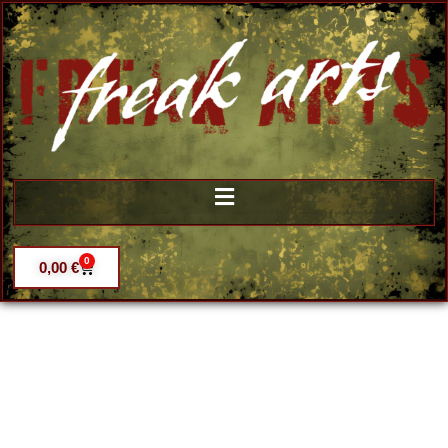
0
0,00
€