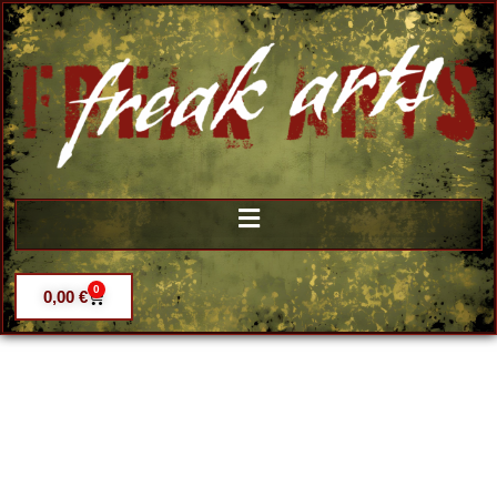
0
0,00
€