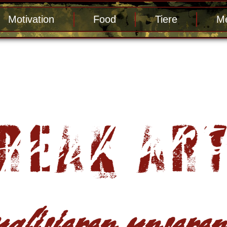
Motivation
Food
Tiere
Me
alisieren unseren 