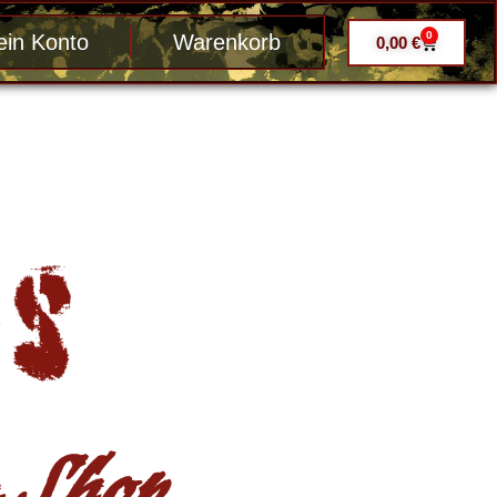
0
in Konto
Warenkorb
0,00
€
Shop ....