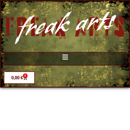
0
0,00
€