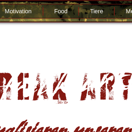
Motivation
Food
Tiere
Me
alisieren unseren 