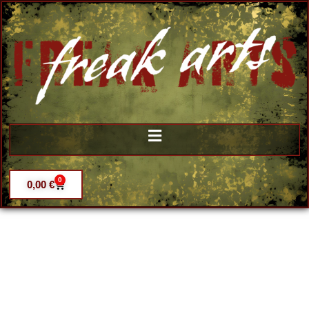
0
0,00
€