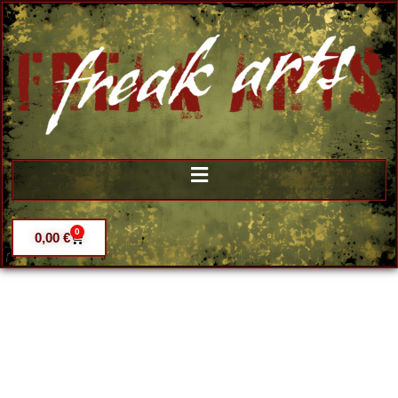
0
0,00
€