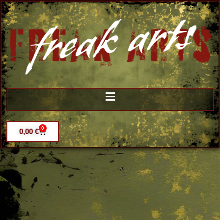
0
0,00
€