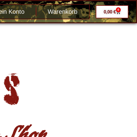
0
in Konto
Warenkorb
0,00
€
Shop ....