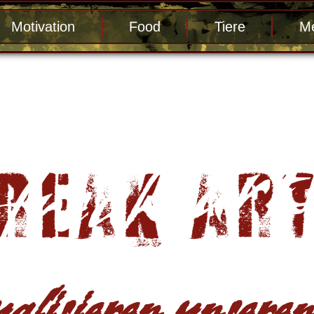
Motivation
Food
Tiere
Me
alisieren unseren 