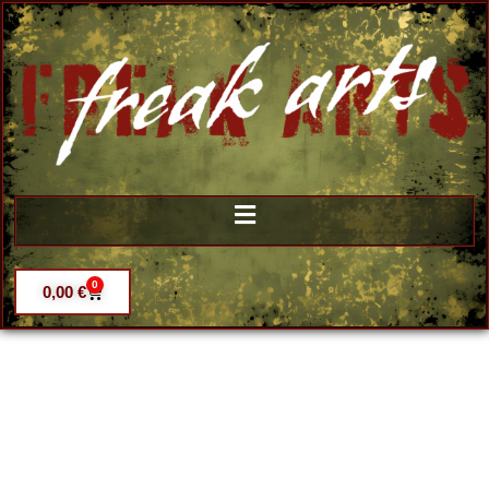
0
0,00
€