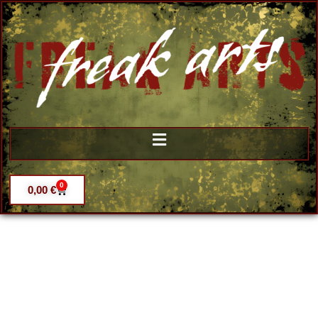
0
0,00
€