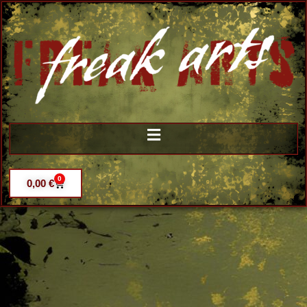
0
0,00
€