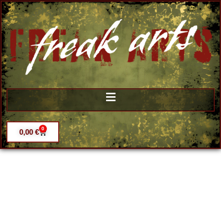
0
0,00
€