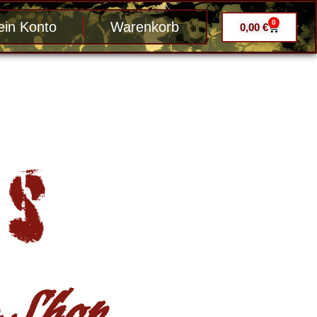
0
in Konto
Warenkorb
0,00
€
Shop ....