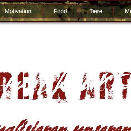
Motivation
Food
Tiere
Me
alisieren unseren 