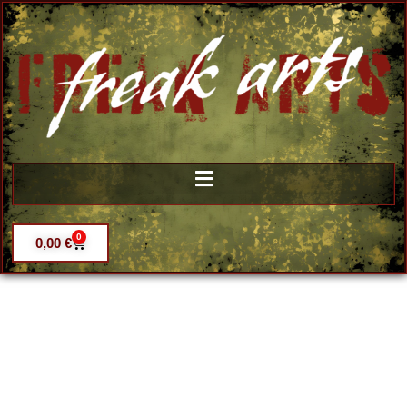
0
0,00
€