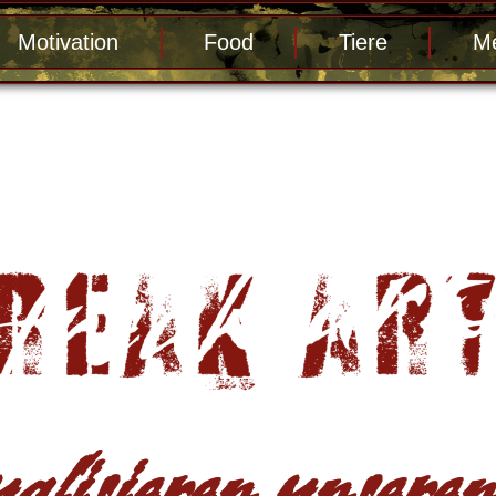
Motivation
Food
Tiere
Me
alisieren unseren 