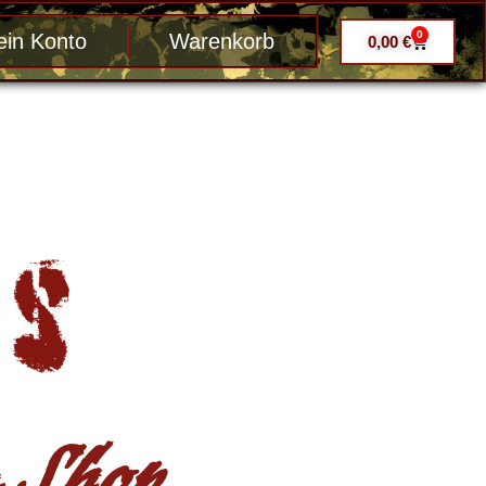
0
in Konto
Warenkorb
0,00
€
Shop ....