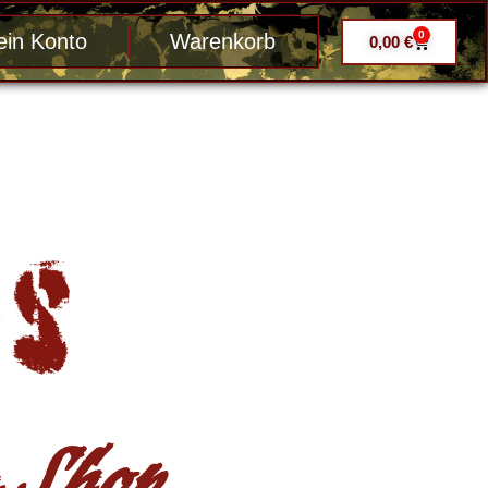
0
in Konto
Warenkorb
0,00
€
Shop ....