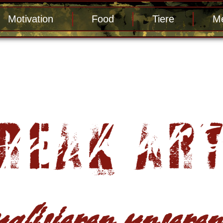
Motivation
Food
Tiere
Me
alisieren unseren 