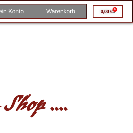
0
in Konto
Warenkorb
0,00
€
Shop ....