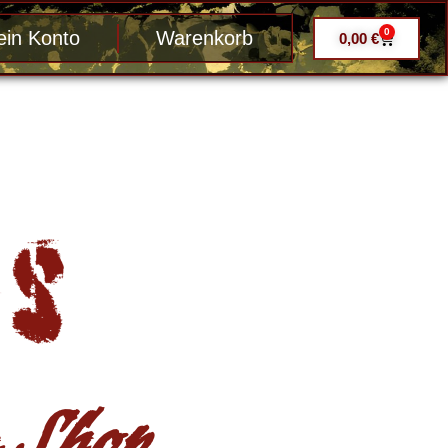
0
in Konto
Warenkorb
0,00
€
Shop ....