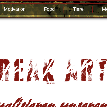
Motivation
Food
Tiere
Me
alisieren unseren 