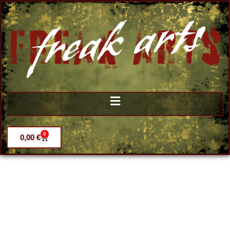
0
0,00
€