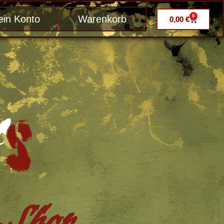
0
in Konto
Warenkorb
0,00
€
Shop ....