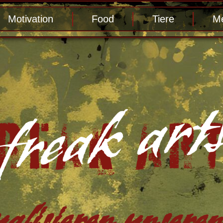
Motivation
Food
Tiere
Me
alisieren unseren 